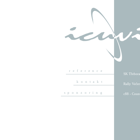
reference
SK Třebora
kontakt
Rally Veče
sponzoring
c88 - Count